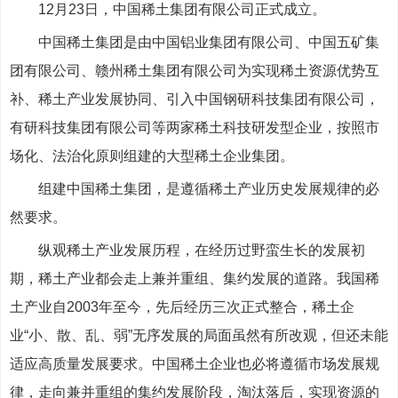
12月23日，中国稀土集团有限公司正式成立。
中国稀土集团是由中国铝业集团有限公司、中国五矿集
团有限公司、赣州稀土集团有限公司为实现稀土资源优势互
补、稀土产业发展协同、引入中国钢研科技集团有限公司，
有研科技集团有限公司等两家稀土科技研发型企业，按照市
场化、法治化原则组建的大型稀土企业集团。
组建中国稀土集团，是遵循稀土产业历史发展规律的必
然要求。
纵观稀土产业发展历程，在经历过野蛮生长的发展初
期，稀土产业都会走上兼并重组、集约发展的道路。我国稀
土产业自2003年至今，先后经历三次正式整合，稀土企
业“小、散、乱、弱”无序发展的局面虽然有所改观，但还未能
适应高质量发展要求。中国稀土企业也必将遵循市场发展规
律，走向兼并重组的集约发展阶段，淘汰落后，实现资源的