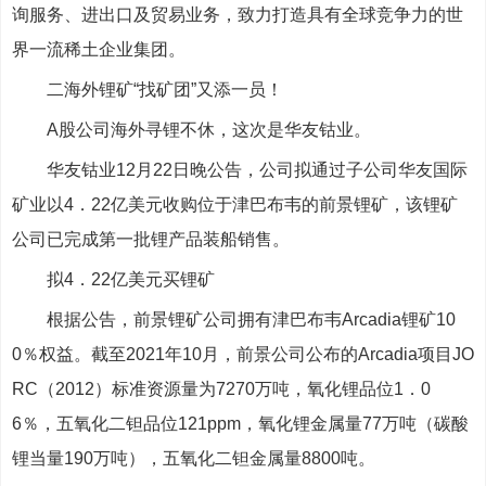
询服务、进出口及贸易业务，致力打造具有全球竞争力的世
界一流稀土企业集团。
二海外锂矿“找矿团”又添一员！
A股公司海外寻锂不休，这次是华友钴业。
华友钴业12月22日晚公告，公司拟通过子公司华友国际
矿业以4．22亿美元收购位于津巴布韦的前景锂矿，该锂矿
公司已完成第一批锂产品装船销售。
拟4．22亿美元买锂矿
根据公告，前景锂矿公司拥有津巴布韦Arcadia锂矿10
0％权益。截至2021年10月，前景公司公布的Arcadia项目JO
RC（2012）标准资源量为7270万吨，氧化锂品位1．0
6％，五氧化二钽品位121ppm，氧化锂金属量77万吨（碳酸
锂当量190万吨），五氧化二钽金属量8800吨。