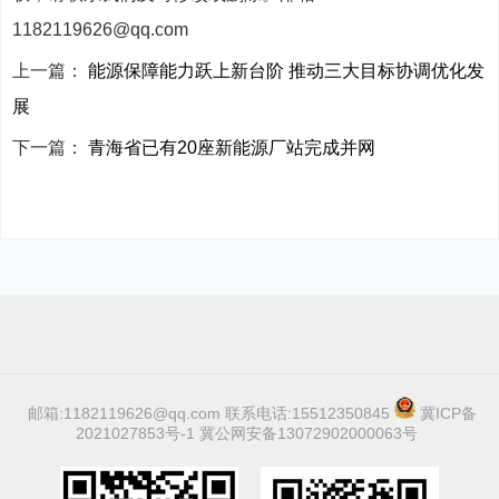
1182119626@qq.com
上一篇：
能源保障能力跃上新台阶 推动三大目标协调优化发
展
下一篇：
青海省已有20座新能源厂站完成并网
邮箱:1182119626@qq.com 联系电话:15512350845
冀ICP备
2021027853号-1
冀公网安备13072902000063号