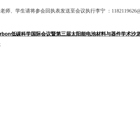
师、学生请将参会回执表发送至会议执行李宁 ：1182119626@qq
eCarbon低碳科学国际会议暨第三届太阳能电池材料与器件学术沙
表